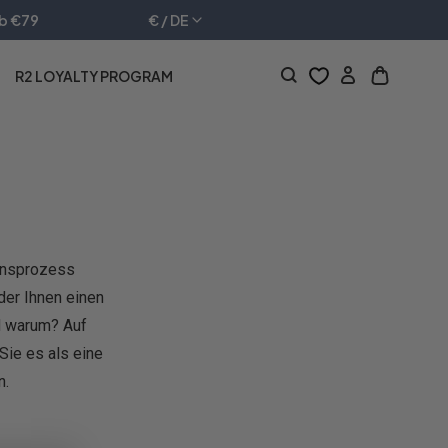
ab €79
€ / DE
R2 LOYALTY PROGRAM
Anmeldung
Wagensch
öffnen
ionsprozess
der Ihnen einen
nd warum? Auf
Sie es als eine
n.