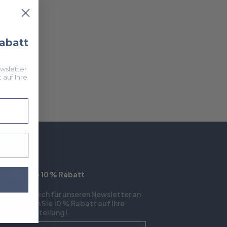
Rabatt
wsletter
 auf Ihre
rhalten Sie 10 % Rabatt
elden Sie sich für unseren Newsletter an
nd erhalten Sie 10 % Rabatt auf Ihre
ächste Bestellung!
Voornaam