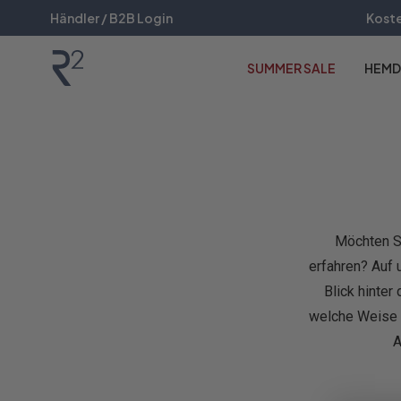
UM
Händler / B2B Login
Koste
NHALT
PRINGEN
SUMMER SALE
HEMD
Möchten Si
erfahren? Auf 
Blick hinter
welche Weise u
A