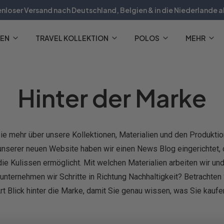
nloser Versand nach Deutschland, Belgien & in die Niederlande 
30-Tage-Rückgaberecht
EN
TRAVEL KOLLEKTION
POLOS
MEHR
Der Offizielle R2 Amsterdam Webshop
Hinter der Marke
e mehr über unsere Kollektionen, Materialien und den Produkt
unserer neuen Website haben wir einen News Blog eingerichtet, 
 die Kulissen ermöglicht. Mit welchen Materialien arbeiten wir u
nternehmen wir Schritte in Richtung Nachhaltigkeit? Betrachten 
rt Blick hinter die Marke, damit Sie genau wissen, was Sie kaufe