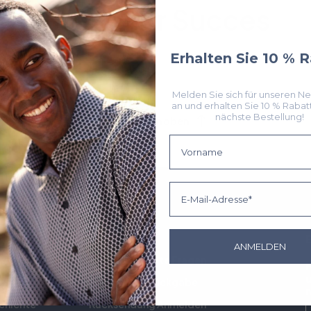
Dress For Succes
Erhalten Sie 10 % 
Melden Sie sich für unseren Ne
an und erhalten Sie 10 % Rabatt
nächste Bestellung!
Zurück nach oben
Voornaam
Email
Unterstützung
E
ANMELDEN
 Program
Häufig Gestellte Fragen
M
u
Lieferung & Rückgabe
n
chichte
Rücksendung Anmelden