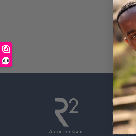
9,5
Entdecken
R2 Loyalty
News
Unsere Ges