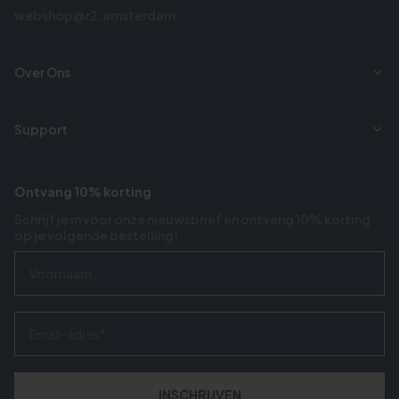
webshop@r2.amsterdam
Over Ons
Support
Ontvang 10% korting
Schrijf je in voor onze nieuwsbrief en ontvang 10% korting
op je volgende bestelling!
Voornaam
Email
INSCHRIJVEN