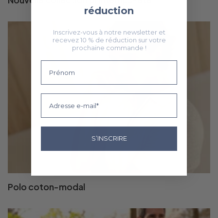
réduction
Inscrivez-vous à notre newsletter et
recevez 10 % de réduction sur votre
prochaine commande !
Voornaam
Email
S’INSCRIRE
Polo coton-modal